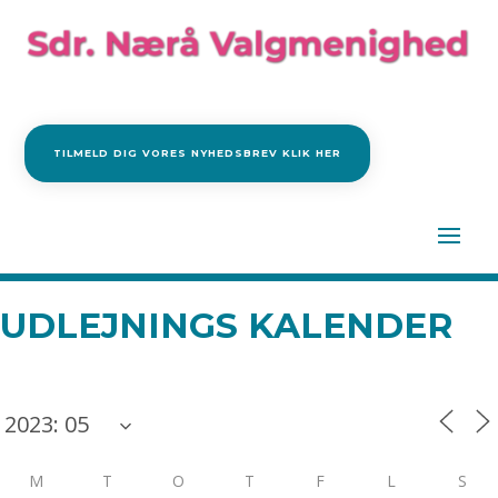
TILMELD DIG VORES NYHEDSBREV KLIK HER
UDLEJNINGS KALENDER
M
T
O
T
F
L
S