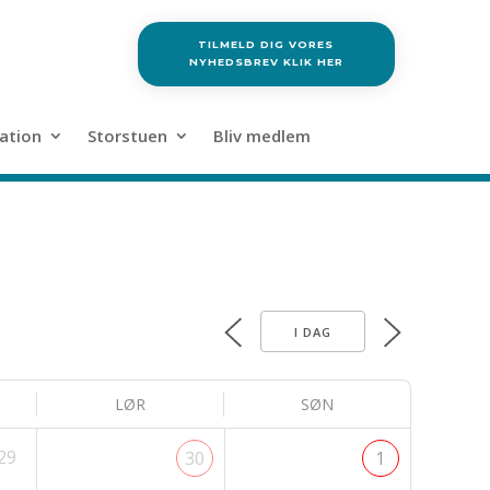
TILMELD DIG VORES
NYHEDSBREV KLIK HER
ation
Storstuen
Bliv medlem
I DAG
LØR
SØN
29
30
1