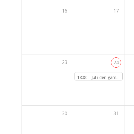
16
17
23
24
18:00 -
Jul i den gamle præstegård
30
31