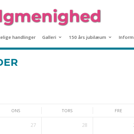
kelige handlinger
Galleri
150 års jubilæum
Inform
DER
ONS
TORS
FRE
27
28