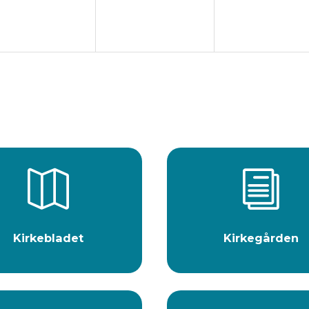

i
Kirkebladet
Kirkegården