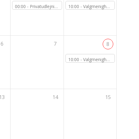
00:00 -
Privatudlejning
10:00 -
Valgmenigheden
6
7
8
10:00 -
Valgmenigheden
13
14
15