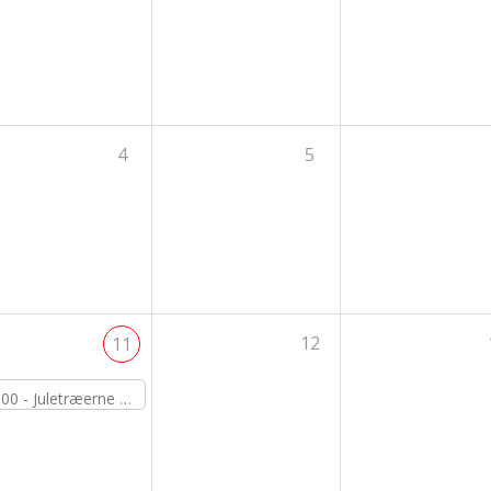
4
5
12
11
:00 -
Juletræerne skal pyntes