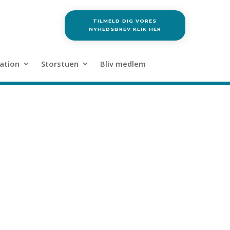
TILMELD DIG VORES
NYHEDSBREV KLIK HER
ation
Storstuen
Bliv medlem