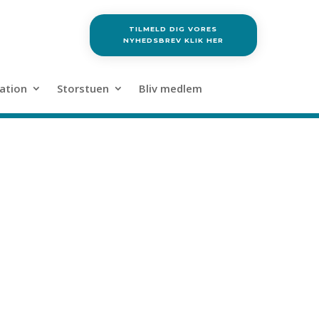
TILMELD DIG VORES
NYHEDSBREV KLIK HER
ation
Storstuen
Bliv medlem