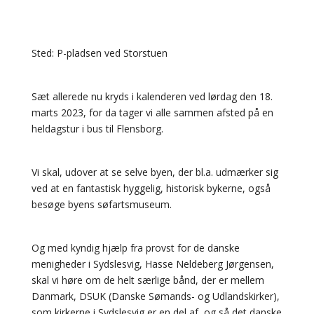
Sted: P-pladsen ved Storstuen
Sæt allerede nu kryds i kalenderen ved lørdag den 18.
marts 2023, for da tager vi alle sammen afsted på en
heldagstur i bus til Flensborg.
Vi skal, udover at se selve byen, der bl.a. udmærker sig
ved at en fantastisk hyggelig, historisk bykerne, også
besøge byens søfartsmuseum.
Og med kyndig hjælp fra provst for de danske
menigheder i Sydslesvig, Hasse Neldeberg Jørgensen,
skal vi høre om de helt særlige bånd, der er mellem
Danmark, DSUK (Danske Sømands- og Udlandskirker),
som kirkerne i Sydslesvig er en del af, og så det danske