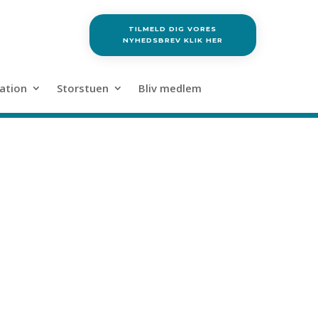
TILMELD DIG VORES
NYHEDSBREV KLIK HER
ation
Storstuen
Bliv medlem