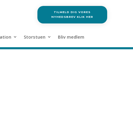
TILMELD DIG VORES
NYHEDSBREV KLIK HER
ation
Storstuen
Bliv medlem