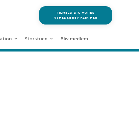
TILMELD DIG VORES
NYHEDSBREV KLIK HER
ation
Storstuen
Bliv medlem