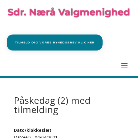
TILMELD DIG VORES NYHEDSBREV KLIK HER
Påskedag (2) med
tilmelding
Dato/klokkeslæt
Dato(er) - 04/04/2021