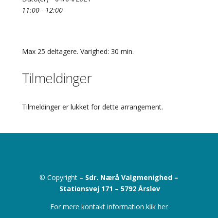
11:00 - 12:00
Max 25 deltagere. Varighed: 30 min.
Tilmeldinger
Tilmeldinger er lukket for dette arrangement.
© Copyright –
Sdr. Nærå Valgmenighed –
Stationsvej 171 –
5792 Årslev
For mere kontakt information klik her