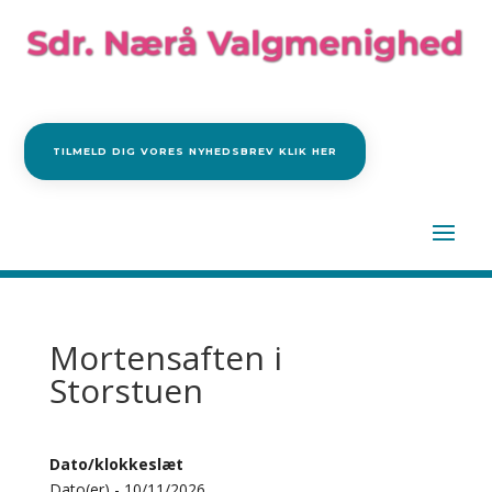
TILMELD DIG VORES NYHEDSBREV KLIK HER
Mortensaften i
Storstuen
Dato/klokkeslæt
Dato(er) - 10/11/2026