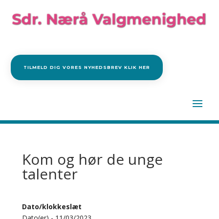
TILMELD DIG VORES NYHEDSBREV KLIK HER
Kom og hør de unge
talenter
Dato/klokkeslæt
Dato(er) - 11/03/2023