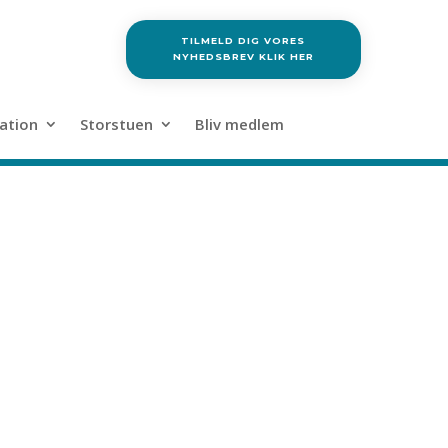
TILMELD DIG VORES
NYHEDSBREV KLIK HER
ation
Storstuen
Bliv medlem