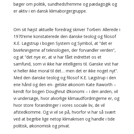
bøger om politik, sundhedsfremme og pædagogik og
er aktiv i en dansk klimaborgergruppe.
Om sit højst aktuelle foredrag skriver Torben: Allerede i
1970’erne konstaterede den danske teolog og filosof
K.E. Løgstrup i bogen System og Symbol, at ”det er
bivirkningerne af teknologien, der forvandler verden”,
og at ”det nye er, at vi har fået indrettet os et
samfund, som vi ikke har intelligens til. Ganske vist har
vi heller ikke moral til det… men det er ikke noget nyt”.
Med den danske teolog og filosof K.E. Løgstrup i den
ene hånd og den en- gelske økonom Kate Raworth –
kendt for bogen Doughnut Økonomi – i den anden, vil
vi undersøge, hvor alvorlige klimaudfordringerne er, og
hvor store forandringer i vores sociale liv, de vil
afstedkomme. Og vi vil se på, hvorfor vi har så svært
ved at begribe lige netop klimakrisen og handle i tide
politisk, økonomisk og privat.