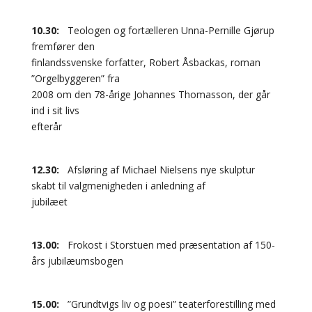
10.30:
Teologen og fortælleren Unna-Pernille Gjørup
fremfører den
finlandssvenske forfatter, Robert Åsbackas, roman
”Orgelbyggeren” fra
2008 om den 78-årige Johannes Thomasson, der går
ind i sit livs
efterår
12.30:
Afsløring af Michael Nielsens nye skulptur
skabt til valgmenigheden i anledning af
jubilæet
13.00:
Frokost i Storstuen med præsentation af 150-
års jubilæumsbogen
15.00:
”Grundtvigs liv og poesi” teaterforestilling med