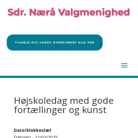
TILMELD DIG VORES NYHEDSBREV KLIK HER
Højskoledag med gode
fortællinger og kunst
Dato/klokkeslæt
Dato(er) - 22/03/2025