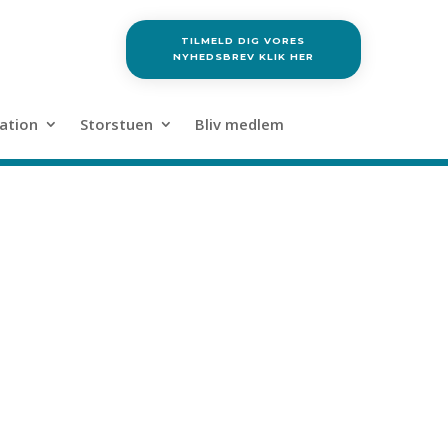
TILMELD DIG VORES
NYHEDSBREV KLIK HER
ation
Storstuen
Bliv medlem