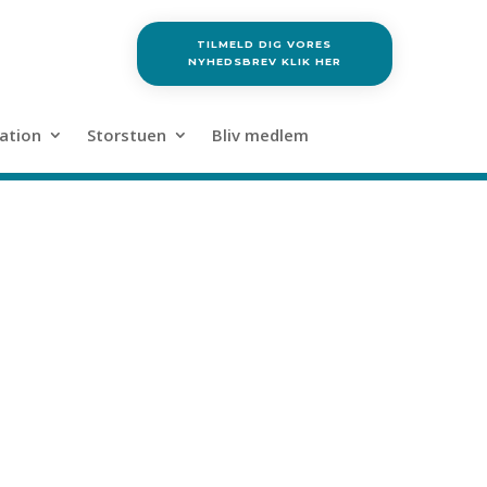
TILMELD DIG VORES
NYHEDSBREV KLIK HER
ation
Storstuen
Bliv medlem