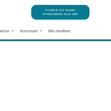
TILMELD DIG VORES
NYHEDSBREV KLIK HER
ation
Storstuen
Bliv medlem