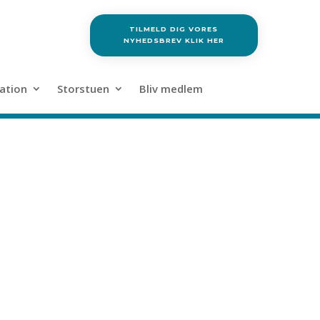
TILMELD DIG VORES
NYHEDSBREV KLIK HER
ation
Storstuen
Bliv medlem