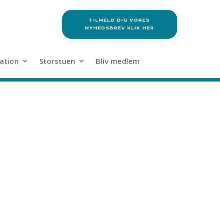
TILMELD DIG VORES
NYHEDSBREV KLIK HER
ation
Storstuen
Bliv medlem