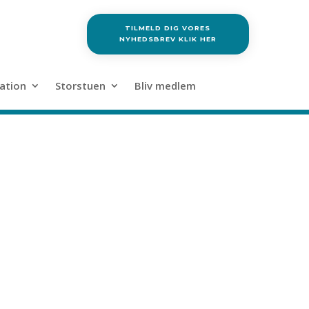
TILMELD DIG VORES
NYHEDSBREV KLIK HER
ation
Storstuen
Bliv medlem