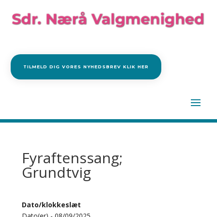
TILMELD DIG VORES NYHEDSBREV KLIK HER
Fyraftenssang;
Grundtvig
Dato/klokkeslæt
Dato(er) - 08/09/2025