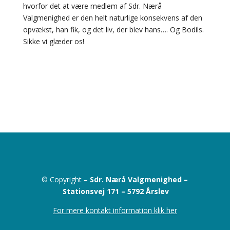
hvorfor det at være medlem af Sdr. Nærå
Valgmenighed er den helt naturlige konsekvens af den
opvækst, han fik, og det liv, der blev hans…. Og Bodils.
Sikke vi glæder os!
© Copyright –
Sdr. Nærå Valgmenighed –
Stationsvej 171 –
5792 Årslev
For mere kontakt information klik her