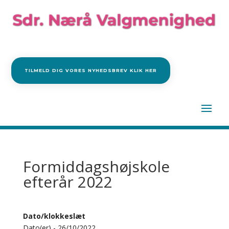
TILMELD DIG VORES NYHEDSBREV KLIK HER
Formiddagshøjskole
efterår 2022
Dato/klokkeslæt
Dato(er) - 26/10/2022