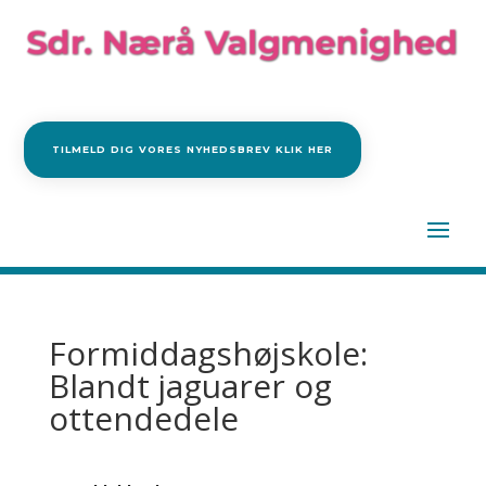
TILMELD DIG VORES NYHEDSBREV KLIK HER
Formiddagshøjskole:
Blandt jaguarer og
ottendedele