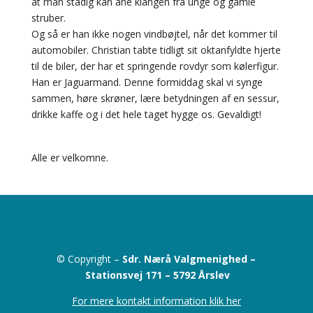
at man stadig kan ane klangen fra unge og gamle
struber.
Og så er han ikke nogen vindbøjtel, når det kommer til
automobiler. Christian tabte tidligt sit oktanfyldte hjerte
til de biler, der har et springende rovdyr som kølerfigur.
Han er Jaguarmand. Denne formiddag skal vi synge
sammen, høre skrøner, lære betydningen af en sessur,
drikke kaffe og i det hele taget hygge os. Gevaldigt!
Alle er velkomne.
© Copyright –
Sdr. Nærå Valgmenighed –
Stationsvej 171 –
5792 Årslev
For mere kontakt information klik her