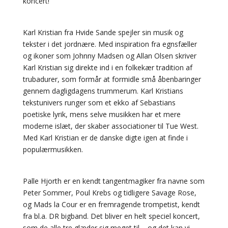
koncert!
Karl Kristian fra Hvide Sande spejler sin musik og
tekster i det jordnære. Med inspiration fra egnsfæller
og ikoner som Johnny Madsen og Allan Olsen skriver
Karl Kristian sig direkte ind i en folkekær tradition af
trubadurer, som formår at formidle små åbenbaringer
gennem dagligdagens trummerum. Karl Kristians
tekstunivers runger som et ekko af Sebastians
poetiske lyrik, mens selve musikken har et mere
moderne islæt, der skaber associationer til Tue West.
Med Karl Kristian er de danske digte igen at finde i
populærmusikken.
Palle Hjorth er en kendt tangentmagiker fra navne som
Peter Sommer, Poul Krebs og tidligere Savage Rose,
og Mads la Cour er en fremragende trompetist, kendt
fra bl.a. DR bigband. Det bliver en helt speciel koncert,
som de alle tre glæder sig meget til – og det kan vi