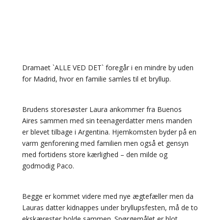
Dramaet `ALLE VED DET` foregår i en mindre by uden
for Madrid, hvor en familie samles til et bryllup.
Brudens storesøster Laura ankommer fra Buenos
Aires sammen med sin teenagerdatter mens manden
er blevet tilbage i Argentina. Hjemkomsten byder på en
varm genforening med familien men også et gensyn
med fortidens store kærlighed – den milde og
godmodig Paco.
Begge er kommet videre med nye ægtefæller men da
Lauras datter kidnappes under bryllupsfesten, må de to
ekskærester holde sammen. Spørgemålet er blot,