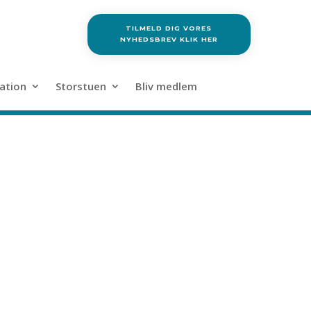
TILMELD DIG VORES
NYHEDSBREV KLIK HER
ation
Storstuen
Bliv medlem