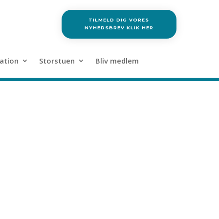
TILMELD DIG VORES
NYHEDSBREV KLIK HER
ation
Storstuen
Bliv medlem