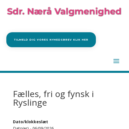
TILMELD DIG VORES NYHEDSBREV KLIK HER
Fælles, fri og fynsk i
Ryslinge
Dato/klokkeslæt
Dato(er) - 06/09/2026