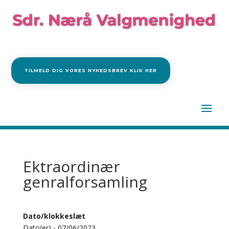
TILMELD DIG VORES NYHEDSBREV KLIK HER
Ektraordinær
genralforsamling
Dato/klokkeslæt
Dato(er) - 07/06/2023