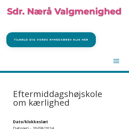
TILMELD DIG VORES NYHEDSBREV KLIK HER
Eftermiddagshøjskole
om kærlighed
Dato/klokkeslæt
Dato(er) - 20/08/2024