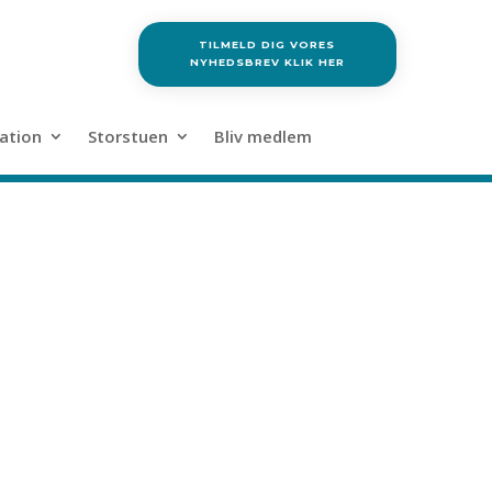
TILMELD DIG VORES
NYHEDSBREV KLIK HER
ation
Storstuen
Bliv medlem