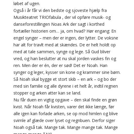
løbet af ugen.
Også i år får vi den bedste og sjoveste hjælp fra
Musikteatret TRIOfabula , der vil opføre musik- og
danseforestillingen Noas Ark der sagt i korthed
fortæller historien om… ja, om hvad? Hør engang: En
engel synger – men der er ingen, der lytter. De voksne
har alt for travlt med at skændes. De er helt holdt op
med at tale sammen, synge og lege. Så Gud bliver
vred, og han beslutter at nu skal jorden vaskes fin og
ren. Men der er én, der er sød! Det er Noah. Han
synger og leger, kysser sin kone og krammer sine børn.
Så Noah skal bygge et stort skib – en ark – og bo der
med sin familie og alle dyrene i et helt år, indtil regnen
stopper og arken atter kan se land.
Nu får duen en vigtig opgave – den skal finde en grøn
kvist. Når Noah får kvisten, varer det ikke længe, før
alle igen kan forlade arken, se op mod himlen og blive
svimle af glæde over lyset og regnbuen. Derfor siger
Noah også tak. Mange tak. Mange mange tak. Mange