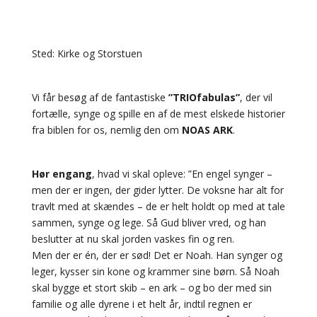
Sted: Kirke og Storstuen
Vi får besøg af de fantastiske
”TRIOfabulas”
, der vil
fortælle, synge og spille en af de mest elskede historier
fra biblen for os, nemlig den om
NOAS ARK
.
Hør engang
, hvad vi skal opleve: ”En engel synger –
men der er ingen, der gider lytter. De voksne har alt for
travlt med at skændes – de er helt holdt op med at tale
sammen, synge og lege. Så Gud bliver vred, og han
beslutter at nu skal jorden vaskes fin og ren.
Men der er én, der er sød! Det er Noah. Han synger og
leger, kysser sin kone og krammer sine børn. Så Noah
skal bygge et stort skib – en ark – og bo der med sin
familie og alle dyrene i et helt år, indtil regnen er