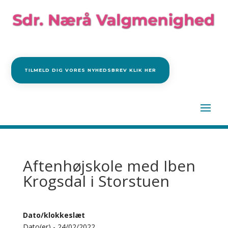
TILMELD DIG VORES NYHEDSBREV KLIK HER
Aftenhøjskole med Iben
Krogsdal i Storstuen
Dato/klokkeslæt
Dato(er) - 24/02/2022