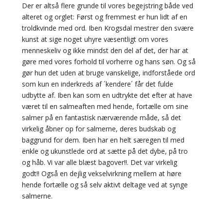
Der er altså flere grunde til vores begejstring både ved
alteret og orglet: Først og fremmest er hun lidt af en
troldkvinde med ord. Iben Krogsdal mestrer den svære
kunst at sige noget uhyre væsentligt om vores
menneskeliv og ikke mindst den del af det, der har at
gøre med vores forhold til vorherre og hans søn. Og så
gør hun det uden at bruge vanskelige, indforståede ord
som kun en inderkreds af ´kendere´ får det fulde
udbytte af. Iben kan som en udtrykte det efter at have
været til en salmeaften med hende, fortælle om sine
salmer på en fantastisk nærværende måde, så det
virkelig åbner op for salmerne, deres budskab og
baggrund for dem. Iben har en helt særegen til med
enkle og ukunstlede ord at sætte på det dybe, på tro
og håb. Vi var alle blæst bagover!!. Det var virkelig
godt!! Også en dejlig vekselvirkning mellem at høre
hende fortælle og så selv aktivt deltage ved at synge
salmerne.