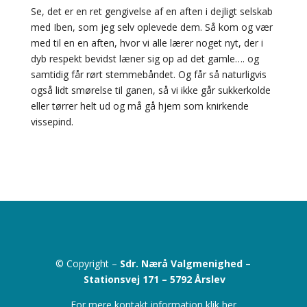
Se, det er en ret gengivelse af en aften i dejligt selskab
med Iben, som jeg selv oplevede dem. Så kom og vær
med til en en aften, hvor vi alle lærer noget nyt, der i
dyb respekt bevidst læner sig op ad det gamle…. og
samtidig får rørt stemmebåndet. Og får så naturligvis
også lidt smørelse til ganen, så vi ikke går sukkerkolde
eller tørrer helt ud og må gå hjem som knirkende
vissepind.
© Copyright –
Sdr. Nærå Valgmenighed –
Stationsvej 171 –
5792 Årslev
For mere kontakt information klik her