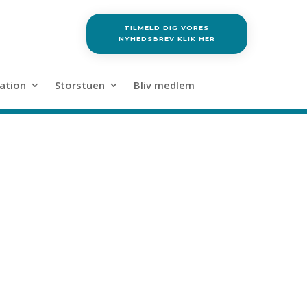
TILMELD DIG VORES
NYHEDSBREV KLIK HER
ation
Storstuen
Bliv medlem