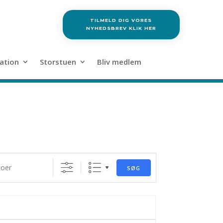
TILMELD DIG VORES
NYHEDSBREV KLIK HER
ation
Storstuen
Bliv medlem
SØG