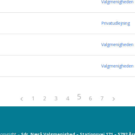
Valgmenigheden
Privatudlejning
Valgmenigheden
Valgmenigheden
5
1
2
3
4
6
7
opyright –
Sdr. Nærå Valgmenighed –
Stationsvej 171 –
5792 År