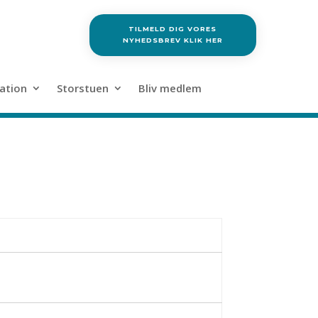
TILMELD DIG VORES
NYHEDSBREV KLIK HER
ation
Storstuen
Bliv medlem